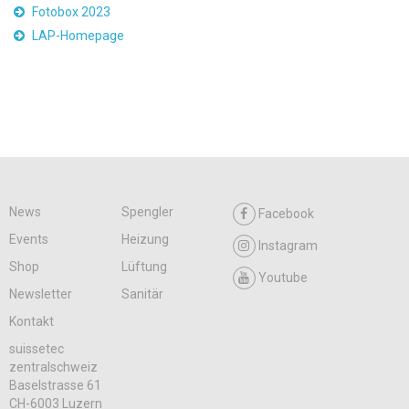
Fotobox 2023
LAP-Homepage
News
Spengler
Facebook
Events
Heizung
Instagram
Shop
Lüftung
Youtube
Newsletter
Sanitär
Kontakt
suissetec
zentralschweiz
Baselstrasse 61
CH-6003 Luzern