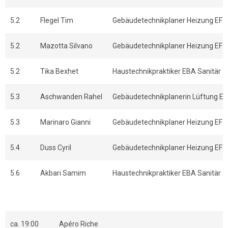
5.2
Flegel Tim
Gebäudetechnikplaner Heizung EFZ
5.2
Mazotta Silvano
Gebäudetechnikplaner Heizung EFZ
5.2
Tika Bexhet
Haustechnikpraktiker EBA Sanitär
5.3
Aschwanden Rahel
Gebäudetechnikplanerin Lüftung E
5.3
Marinaro Gianni
Gebäudetechnikplaner Heizung EFZ
5.4
Duss Cyril
Gebäudetechnikplaner Heizung EFZ
5.6
Akbari Samim
Haustechnikpraktiker EBA Sanitär
ca. 19:00
Apéro Riche