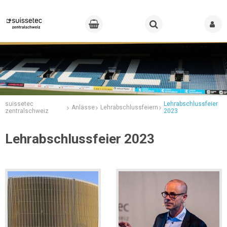
suissetec
Lehrabschlussfeier
Anlässe
Lehrabschlussfeiern
zentralschweiz
2023
Lehrabschlussfeier 2023